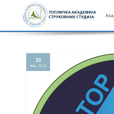
Ака
23
мај, 2023