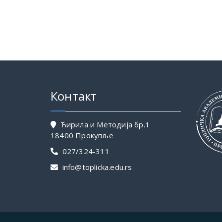
Контакт
Ћирилa и Методијa бр.1
18400 Прокупље
027/324-311
info@toplicka.edu.rs