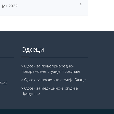
јун 2022
Одсеци
Одсек за пољопривредно-
прехрамбене студије Прокупље
Одсек за пословне студије Блаце
5-22
Одсек за медицинске студије
Прокупље